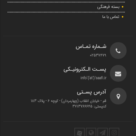
بسته فرهنگی
تماس با ما
شـماره تمـاس
02537479
پسـت الـکترونیـکی
info`{`at`}`saafi.ir
آدرس پسـتی
قم - خیابان انقلاب (چهارمردان)‌ - کوچه 6 - پلاک 183
کدپستی: 3713766645