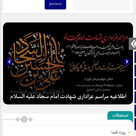
صفحه نخست
تماس با ما
ایتا
اطلاعیه مراسم عزاداری شهادت امام سجاد علیه السلام
آپارات
اینستاگرام
استفتائات
تلگرام
روزه قضا