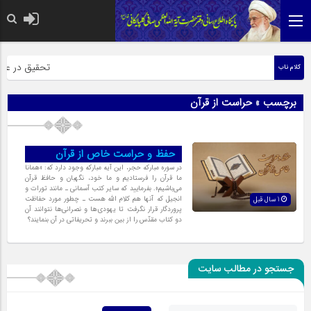
حضرت رسول اک
تحقیق در عبارت
کلام ناب
برچسب » حراست از قرآن
حفظ و حراست خاص از قرآن
در سوره مبارکه حجر، این آیه مبارکه وجود دارد که: «همانا
ما قرآن را فرستادیم و ما خود، نگهبان و حافظ قرآن
مى‌باشیم». بفرمایید که سایر کتب آسمانى ـ ‌مانند تورات و
انجیل که آنها هم کلام الله هست ‌ـ چطور مورد حفاظت
1 سال قبل
پروردگار قرار نگرفت تا یهودی‌ها و نصرانی‌ها نتوانند آن
دو کتاب مقدّس را از بین ببرند و تحریفاتى در آن بنمایند؟
جستجو در مطالب سایت