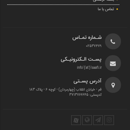
تماس با ما
شـماره تمـاس
02537479
پسـت الـکترونیـکی
info`{`at`}`saafi.ir
آدرس پسـتی
قم - خیابان انقلاب (چهارمردان)‌ - کوچه 6 - پلاک 183
کدپستی: 3713766645