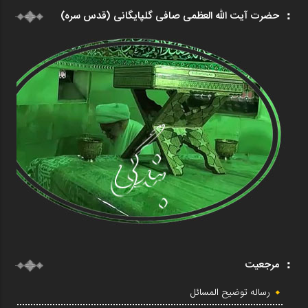
حضرت آیت الله العظمی صافی گلپایگانی (قدس سره)
مرجعیت
رساله توضیح المسائل