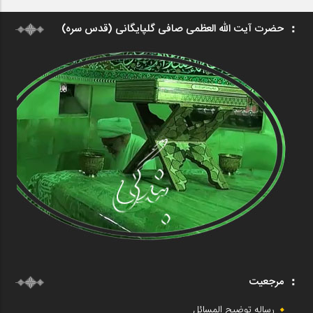
حضرت آیت الله العظمی صافی گلپایگانی (قدس سره)
مرجعیت
رساله توضیح المسائل