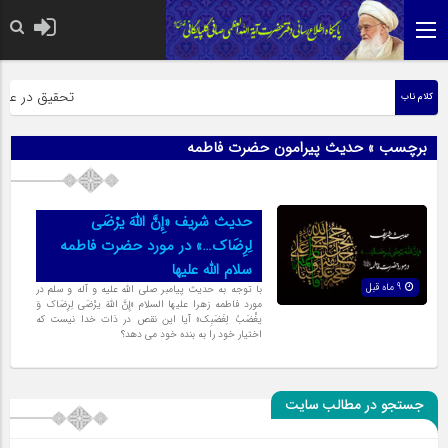
حضرت رسول اکر
تحقیق در عبارت
کلام ناب
برچسب » حدیث پیرامون حضرت فاطمه
حدیث شریف «إِنَّ اللهَ یرْضَى
لِرِضَاک‏…» در مورد حضرت فاطمه
سلام الله علیها
9 ماه قبل
با توجه به حدیث پیامبر صلی الله علیه و آله و سلم در
مورد فاطمه زهرا علیها السلام «إِنَّ اللهَ یرْضَى لِرِضَاک وَ
یغْضَبُ لِغَضَبِک» آیا این نقص در ذات خدا نیست که
اختیار خود را به بنده خود می دهد؟
جستجو در مطالب سایت