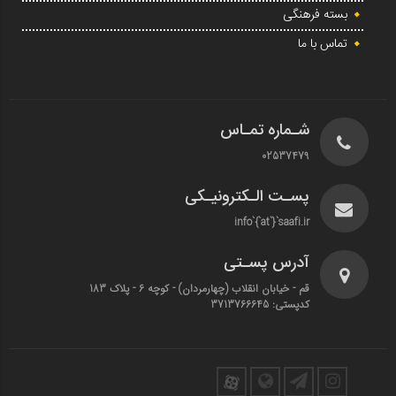
بسته فرهنگی
تماس با ما
شـماره تمـاس
02537479
پسـت الـکترونیـکی
info`{`at`}`saafi.ir
آدرس پسـتی
قم - خیابان انقلاب (چهارمردان)‌ - کوچه 6 - پلاک 183
کدپستی: 3713766645