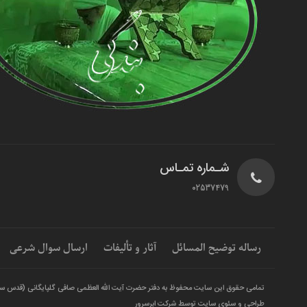
شـماره تمـاس
02537479
رساله توضیح المسائل
آثار و تألیفات
ارسال سوال شرعی
تمامی حقوق این سایت محفوظ به دفتر حضرت آیت الله العظمی صافی گلپایگانی (قدس س
طراحی و سئوی سایت توسط شرکت ابرسرور