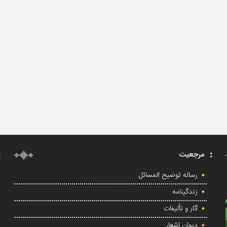
مرجعیت
رساله توضیح المسائل
زندگینامه
آثار و تألیفات
دیوان اشعار