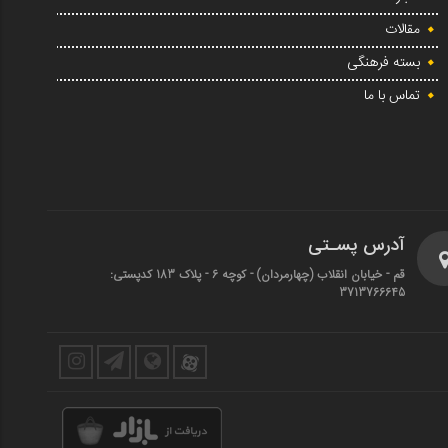
مقالات
بسته فرهنگی
تماس با ما
آدرس پسـتی
قم - خیابان انقلاب (چهارمردان)‌ - کوچه 6 - پلاک 183 کدپستی:
3713766645