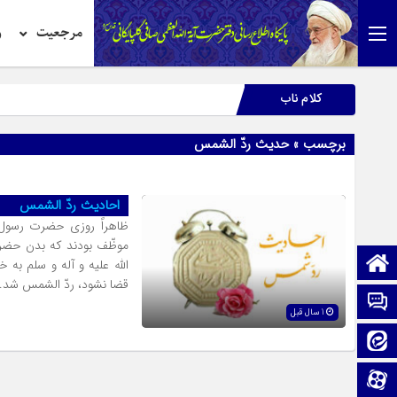
مرجعیت
ر
کلام ناب
برچسب » حدیث ردّ الشمس
احادیث ردّ الشمس
ظاهراً روزى حضرت رسول الل
موظّف بودند که بدن حضرت
صفحه نخست
الله علیه و آله و سلم به 
قضا نشود، ردّ الشمس شد.
تماس با ما
1 سال قبل
ایتا
آپارات