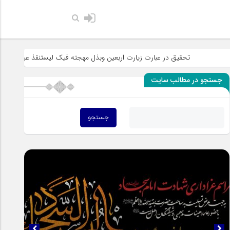
حضرت رسول ا
تحقیق در عبارت زیارت اربعین وبذل مهجته فیک لیستنقذ عبادک من الجهاله
جستجو در مطالب سایت