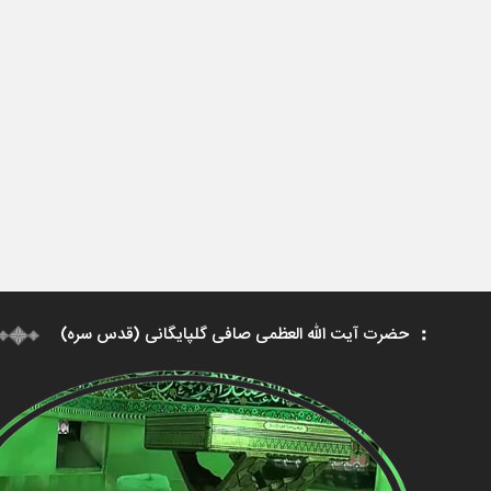
حضرت آیت الله العظمی صافی گلپایگانی (قدس سره)