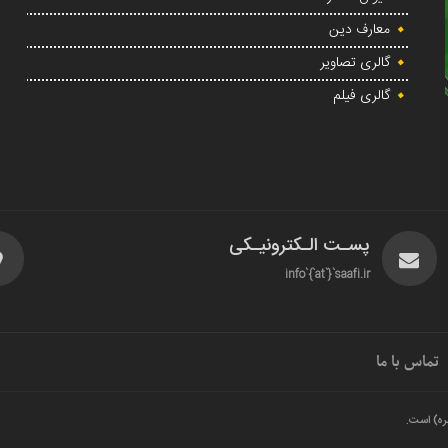
معارف دین
گالری تصاویر
گالری فیلم
پسـت الـکترونیـکی
info`{`at`}`saafi.ir
تماس با ما
ره) است.