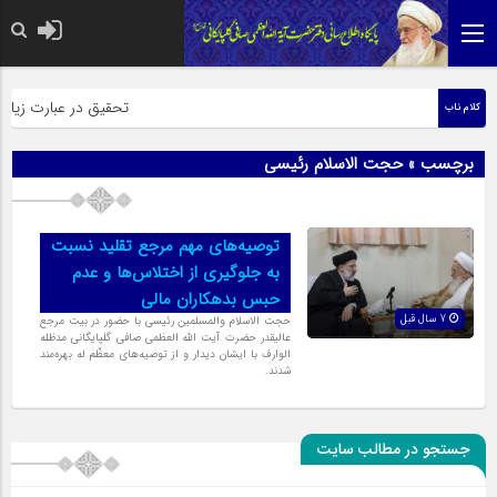
حضرت رسول اکرم صلی الله علیه وآ
تحقیق در عبارت زیارت 
کلام ناب
برچسب » حجت الاسلام رئیسی
توصیه‌های مهم مرجع تقلید نسبت
به جلوگیری از اختلاس‌ها و عدم
حبس بدهکاران مالی
7 سال قبل
حجت الاسلام والمسلمین رئیسی با حضور در بیت مرجع
عالیقدر حضرت آیت الله العظمی صافی گلپایگانی مدظله
الوارف با ایشان دیدار و از توصیه‌های معظّم له بهره‌مند
شدند.
جستجو در مطالب سایت