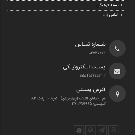
بسته فرهنگی
تماس با ما
شـماره تمـاس
02537479
پسـت الـکترونیـکی
info`{`at`}`saafi.ir
آدرس پسـتی
قم - خیابان انقلاب (چهارمردان)‌ - کوچه 6 - پلاک 183
کدپستی: 3713766645