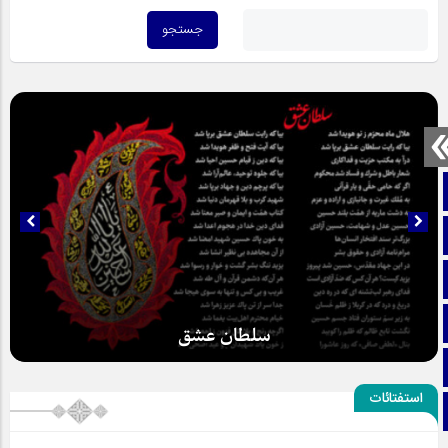
صفحه نخست
تماس با ما
ایتا
آپارات
سلطان عشق
اینستاگرام
استفتائات
تلگرام