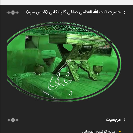
حضرت آیت الله العظمی صافی گلپایگانی (قدس سره)
مرجعیت
رساله توضیح المسائل