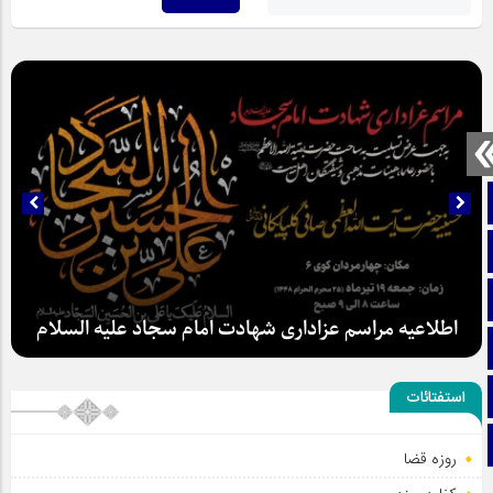
صفحه نخست
تماس با ما
ایتا
اطلاعیه مراسم عزاداری شهادت امام سجاد علیه السلام
آپارات
اینستاگرام
استفتائات
تلگرام
روزه قضا