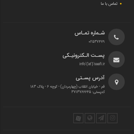
تماس با ما
شـماره تمـاس
02537479
پسـت الـکترونیـکی
info`{`at`}`saafi.ir
آدرس پسـتی
قم - خیابان انقلاب (چهارمردان)‌ - کوچه 6 - پلاک 183
کدپستی: 3713766645