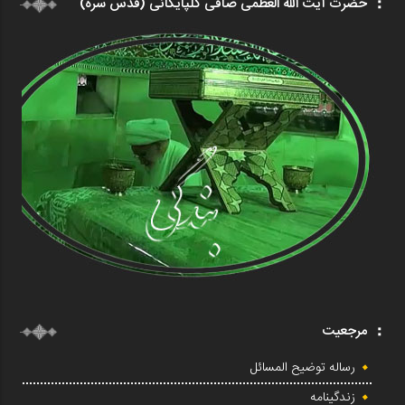
حضرت آیت الله العظمی صافی گلپایگانی (قدس سره)
مرجعیت
رساله توضیح المسائل
زندگینامه