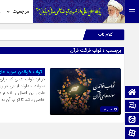
مرجعیت
ر
کلام ناب
برچسب » ثواب قرائت قرآن
ثواب خواندن سوره های
درباره ثواب هایى که براى 
بخواند خداوند ایمنى در رو
صفحه نخست
عادى این اعمال را انجام 
خاصى باشد تا ثواب آن به 
تماس با ما
1 سال قبل
ایتا
آپارات