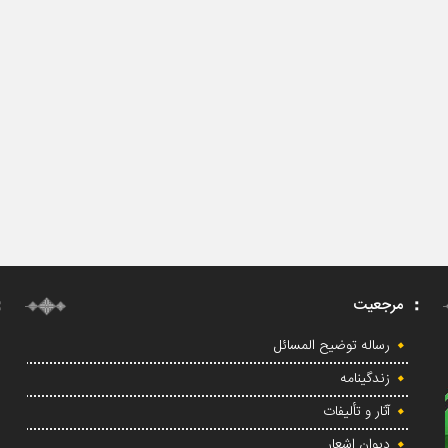
مرجعیت
رساله توضیح المسائل
زندگینامه
آثار و تألیفات
دیوان اشعار