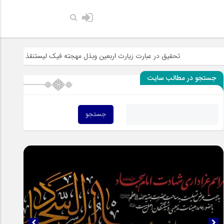
حضرت رسول ا
تحقیق در عبارت زیارت اربعین وبذل مهجته فیک لیستنقذ عبادک من الجهاله
جستجو در مطالب سایت