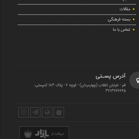
مقالات
بسته فرهنگی
تماس با ما
آدرس پسـتی
قم - خیابان انقلاب (چهارمردان)‌ - کوچه 6 - پلاک 183 کدپستی:
3713766645