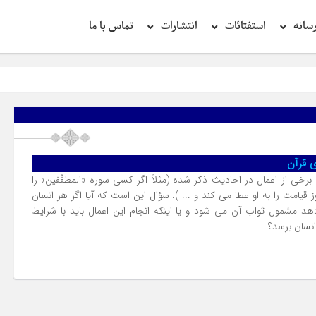
سانه
استفتائات
انتشارات
تماس با ما
 قرآن
برخى از اعمال در احادیث ذکر شده (مثلاً اگر کسى سوره «المطفّفین» را
ز قیامت را به او عطا مى کند و ... ). سؤال این است که آیا اگر هر انسان
دهد مشمول ثواب آن مى شود و یا اینکه انجام این اعمال باید با شرایط
انسان برسد؟