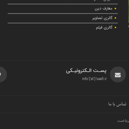
معارف دین
گالری تصاویر
گالری فیلم
پسـت الـکترونیـکی
info`{`at`}`saafi.ir
تماس با ما
ره) است.