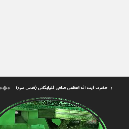
حضرت آیت الله العظمی صافی گلپایگانی (قدس سره)