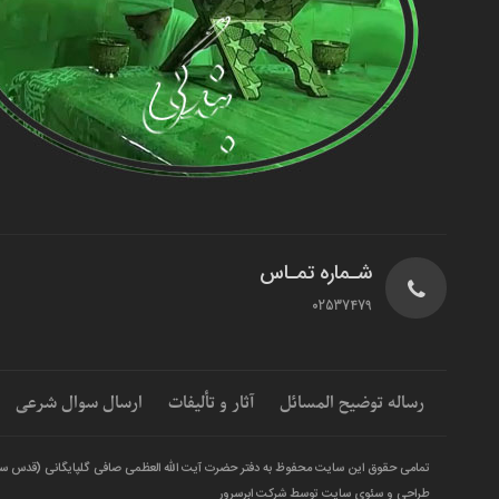
شـماره تمـاس
02537479
رساله توضیح المسائل
آثار و تألیفات
ارسال سوال شرعی
تمامی حقوق این سایت محفوظ به دفتر حضرت آیت الله العظمی صافی گلپایگانی (قدس س
طراحی و سئوی سایت توسط شرکت ابرسرور