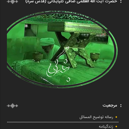
حضرت آیت الله العظمی صافی گلپایگانی (قدس سره)
مرجعیت
رساله توضیح المسائل
زندگینامه