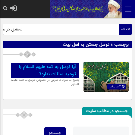
حضرت رسول اکرم 
تحقیق در عبارت
کلام ناب
برچسب » توسل جستن به اهل بیت
آیا توسل به ائمه عليهم السلام با
توحيد منافات ندارد؟
پاسخ به سوالات شرعی در خصوص توسل به ائمه عليهم
السلام
3 سال قبل
جستجو در مطالب سایت