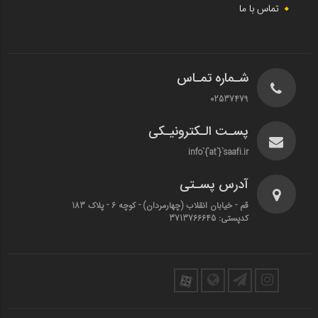
تماس با ما
شـماره تمـاس
02537479
پسـت الـکترونیـکی
info`{`at`}`saafi.ir
آدرس پسـتی
قم - خیابان انقلاب (چهارمردان)‌ - کوچه 6 - پلاک 183
کدپستی: 3713766645