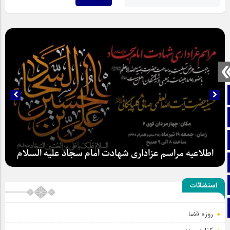
صفحه نخست
تماس با ما
ایتا
اطلاعیه مراسم عزاداری شهادت امام سجاد علیه السلام
آپارات
اینستاگرام
استفتائات
تلگرام
روزه قضا