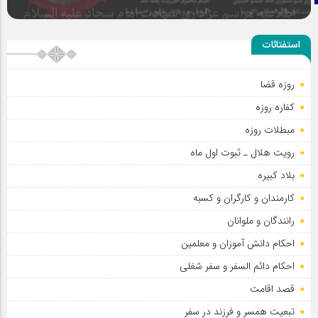
سلطان عشق
استفتائات
روزه قضا
اطلاعیه مراسم عزاداری شهادت امام سجاد علیه السلام
کفاره روزه
مبطلات روزه
رویت هلال ـ ثبوت اول ماه
بلاد کبیره
کارمندان و کارگران و کسبه
رانندگان و ملوانان
احکام دانش آموزان و معلمین
احکام دائم السفر و سفر شغلی
قصد اقامت
تبعیت همسر و فرزند در سفر