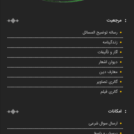
مرجعیت
رساله توضیح المسائل
زندگینامه
آثار و تألیفات
دیوان اشعار
معارف دین
گالری تصاویر
گالری فیلم
امکانات
ارسال سوال شرعی
پرسش و پاسخ