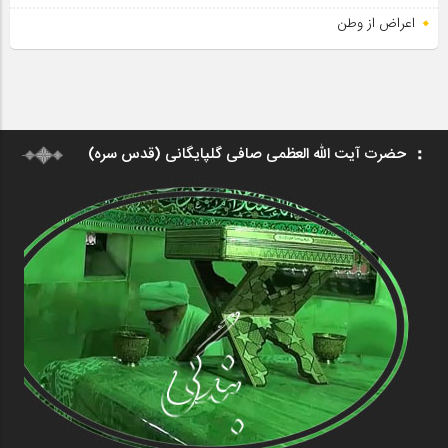
اعراض از وطن
حضرت آیت الله العظمی صافی گلپایگانی (قدس سره)