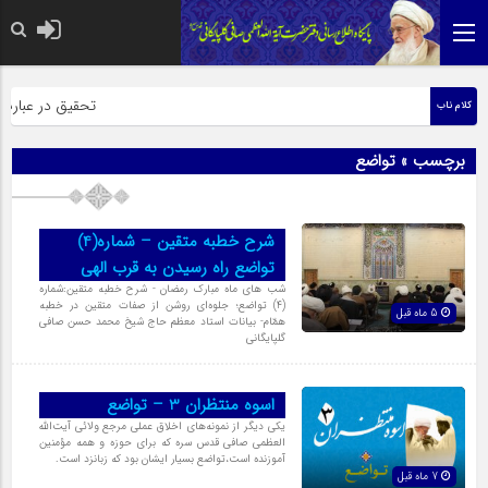
حضرت رسول اکرم صلی ال
تحقیق در عبارت زی
کلام ناب
برچسب » تواضع
شرح خطبه متقین – شماره(4)
تواضع راه رسیدن به قرب الهی
شب های ماه مبارک رمضان - شرح خطبه متقین:شماره
(4) تواضع؛ جلوه‌ای روشن از صفات متقین در خطبه
5 ماه قبل
همّام- بیانات استاد معظم حاج شیخ محمد حسن صافی
گلپایگانی
اسوه منتظران 3 – تواضع
یکی دیگر از نمونه‌های اخلاق عملی مرجع ولائی آیت‌الله
العظمی صافی قدس سره که برای حوزه و همه مؤمنین
آموزنده است،تواضع بسیار ایشان بود که زبانزد است.
7 ماه قبل