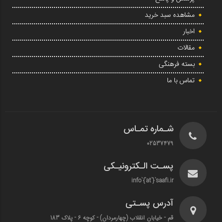
مشاهده سبد خرید
اخبار
مقالات
بسته فرهنگی
تماس با ما
شـماره تمـاس
02537479
پسـت الـکترونیـکی
info`{`at`}`saafi.ir
آدرس پسـتی
قم - خیابان انقلاب (چهارمردان)‌ - کوچه 6 - پلاک 183