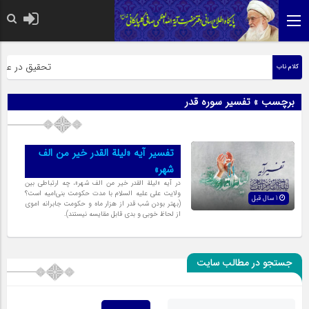
حضرت رسول اکر
تحقیق در عبارت
کلام ناب
برچسب » تفسیر سوره قدر
تفسیر آیه «لیلة القدر خیر من الف
شهر»
در آیه «لیلة القدر خیر من الف شهر»، چه ارتباطى بین
ولایت على علیه السلام با مدت حکومت بنی‌امیه است؟
1 سال قبل
(بهتر بودن شب قدر از هزار ماه و حکومت جابرانه اموى
از لحاظ خوبى و بدى قابل مقایسه نیستند‌).
جستجو در مطالب سایت