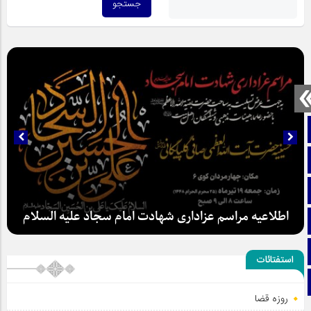
صفحه نخست
تماس با ما
ایتا
اطلاعیه مراسم عزاداری شهادت امام سجاد علیه السلام
آپارات
اینستاگرام
استفتائات
تلگرام
روزه قضا