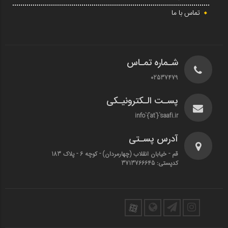
تماس با ما
شـماره تمـاس
02537479
پسـت الـکترونیـکی
info`{`at`}`saafi.ir
آدرس پسـتی
قم - خیابان انقلاب (چهارمردان)‌ - کوچه 6 - پلاک 183
کدپستی: 3713766645