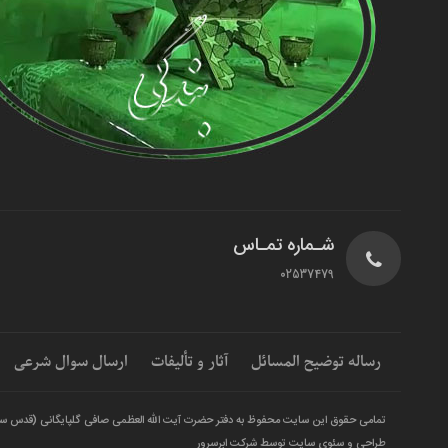
شـماره تمـاس
02537479
رساله توضیح المسائل
آثار و تألیفات
ارسال سوال شرعی
تمامی حقوق این سایت محفوظ به دفتر حضرت آیت الله العظمی صافی گلپایگانی (قدس س
طراحی و سئوی سایت توسط شرکت ابرسرور