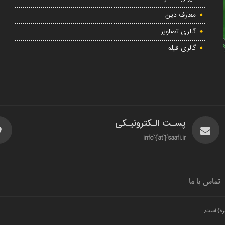
معارف دین
گالری تصاویر
گالری فیلم
پسـت الـکترونیـکی
info`{`at`}`saafi.ir
تماس با ما
ره) است.