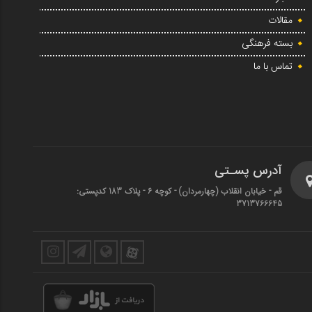
مقالات
بسته فرهنگی
تماس با ما
آدرس پسـتی
قم - خیابان انقلاب (چهارمردان)‌ - کوچه 6 - پلاک 183 کدپستی:
3713766645