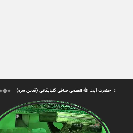
حضرت آیت الله العظمی صافی گلپایگانی (قدس سره)