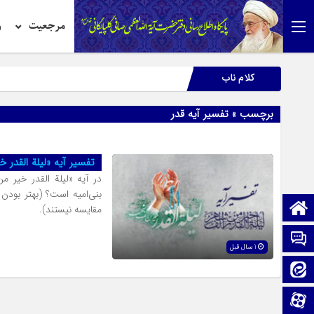
مرجعیت
ر
کلام ناب
برچسب » تفسیر آیه قدر
تفسیر آیه «لیلة القدر 
در آیه «لیلة القدر خیر 
بنی‌امیه است؟ (بهتر بودن
صفحه نخست
مقایسه نیستند‌).
تماس با ما
1 سال قبل
ایتا
آپارات