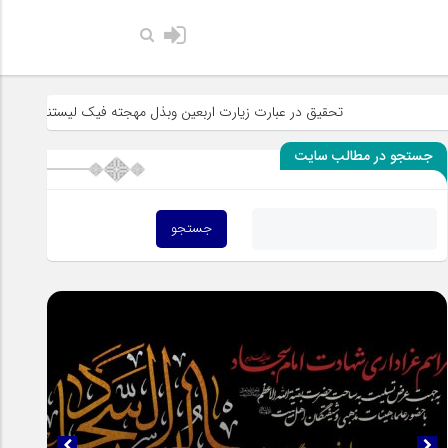
حضرت رسول ا
تحقیق در عبارت زیارت اربعین وبذل مهجته فیک لیستنقذ عبادک من الجه
جستجو در مطالب سایت