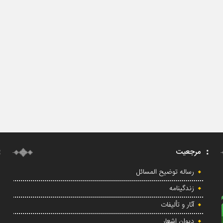
مرجعیت
رساله توضیح المسائل
زندگینامه
آثار و تألیفات
دیوان اشعار