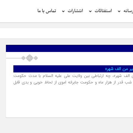
سانه
استفتائات
انتشارات
تماس با ما
خیر من الف شهر»
من الف شهر»، چه ارتباطى بین ولایت على علیه السلام با مدت حکومت
 شب قدر از هزار ماه و حکومت جابرانه اموى از لحاظ خوبى و بدى قابل