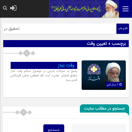
حضرت رسول اکر
تحقیق در عبار
کلام ناب
برچسب » تعیین وقت
وقت نماز
پاسخ به سوالات شرعی در موضوع احکام وقت نماز
مطابق فتاوای حضرت آیت الله العظمی صافی گلپایگانی
قدس سره
2 سال قبل
جستجو در مطالب سایت