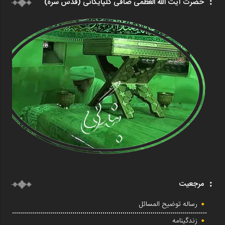
حضرت آیت الله العظمی صافی گلپایگانی (قدس سره)
مرجعیت
رساله توضیح المسائل
زندگینامه