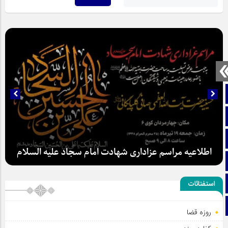
صفحه نخست
تماس با ما
ایتا
اطلاعیه مراسم عزاداری شهادت امام سجاد علیه السلام
آپارات
اینستاگرام
استفتائات
تلگرام
روزه قضا