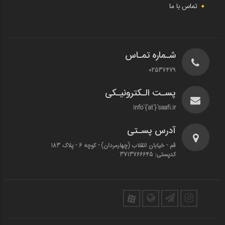
تماس با ما
شـماره تمـاس
02537479
پسـت الـکترونیـکی
info`{`at`}`saafi.ir
آدرس پسـتی
قم - خیابان انقلاب (چهارمردان)‌ - کوچه 6 - پلاک 183
کدپستی: 3713766645