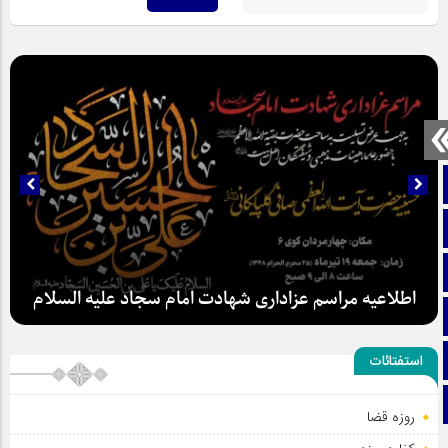
صفحه نخست
تماس با ما
ایتا
اطلاعیه مراسم عزاداری شهادت امام سجاد علیه السلام
آپارات
اینستاگرام
استفتائات
تلگرام
روزه قضا