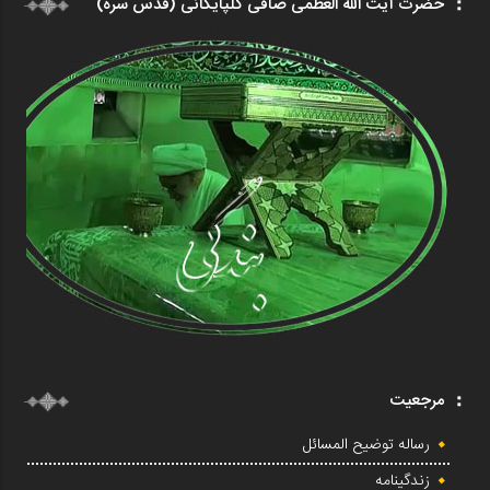
حضرت آیت الله العظمی صافی گلپایگانی (قدس سره)
مرجعیت
رساله توضیح المسائل
زندگینامه