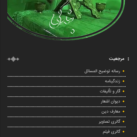
مرجعیت
رساله توضیح المسائل
زندگینامه
آثار و تألیفات
دیوان اشعار
معارف دین
گالری تصاویر
گالری فیلم