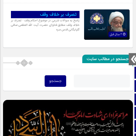
تصرف بر خلاف وقف
پاسخ به سوالات شرعی در موضوع احکام وقف - تصرف بر
خلاف وقف مطابق فتاوای حضرت آیت الله العظمی صافی
گلپایگانی قدس سره
2 سال قبل
جستجو در مطالب سایت
صفحه نخست
تماس با ما
ایتا
آپارات
اینستاگرام