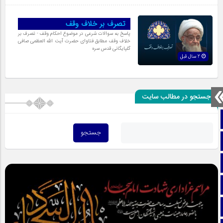
تصرف بر خلاف وقف
پاسخ به سوالات شرعی در موضوع احکام وقف - تصرف بر
خلاف وقف مطابق فتاوای حضرت آیت الله العظمی صافی
گلپایگانی قدس سره
2 سال قبل
جستجو در مطالب سایت
صفحه نخست
تماس با ما
ایتا
آپارات
اینستاگرام