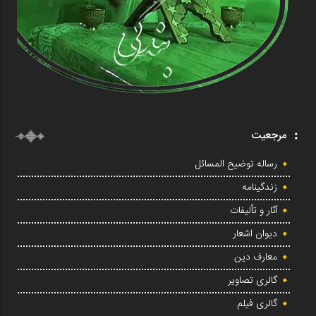
مرجعیت
رساله توضیح المسائل
زندگینامه
آثار و تألیفات
دیوان اشعار
معارف دین
گالری تصاویر
گالری فیلم