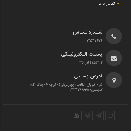
تماس با ما
شـماره تمـاس
02537479
پسـت الـکترونیـکی
info`{`at`}`saafi.ir
آدرس پسـتی
قم - خیابان انقلاب (چهارمردان)‌ - کوچه 6 - پلاک 183
کدپستی: 3713766645