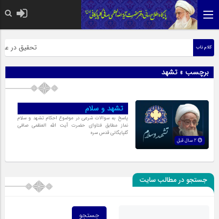
حضرت رسول اکرم
تحقیق در عبارت
کلام ناب
برچسب » تشهد
تشهد و سلام
پاسخ به سوالات شرعی در موضوع احکام تشهد و سلام
نماز مطابق فتاوای حضرت آیت الله العظمی صافی
گلپایگانی قدس سره
2 سال قبل
جستجو در مطالب سایت