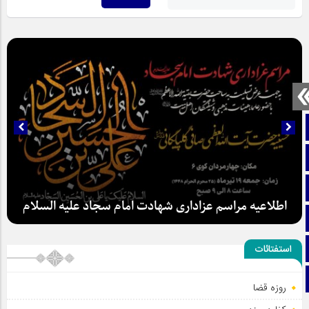
صفحه نخست
تماس با ما
ایتا
اطلاعیه مراسم عزاداری شهادت امام سجاد علیه السلام
آپارات
اینستاگرام
استفتائات
تلگرام
روزه قضا