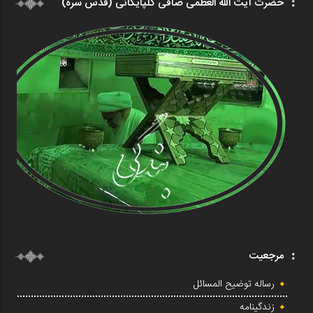
حضرت آیت الله العظمی صافی گلپایگانی (قدس سره)
مرجعیت
رساله توضیح المسائل
زندگینامه