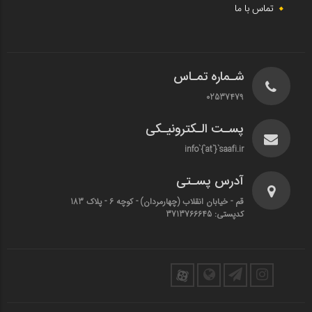
تماس با ما
شـماره تمـاس
02537479
پسـت الـکترونیـکی
info`{`at`}`saafi.ir
آدرس پسـتی
قم - خیابان انقلاب (چهارمردان)‌ - کوچه 6 - پلاک 183
کدپستی: 3713766645