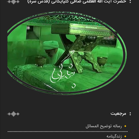
حضرت آیت الله العظمی صافی گلپایگانی (قدس سره)
مرجعیت
رساله توضیح المسائل
زندگینامه