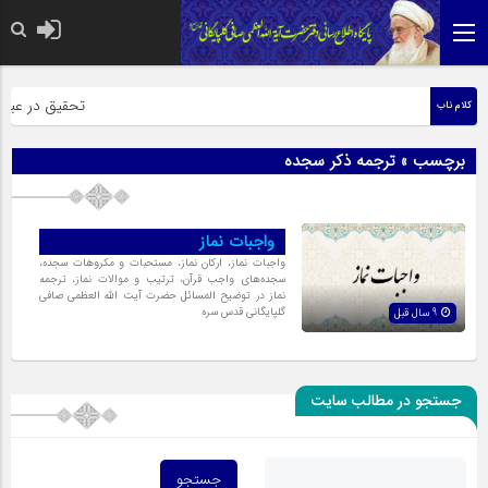
حضرت رسول اکرم صلی
تحقیق در عبارت 
کلام ناب
برچسب » ترجمه ذکر سجده
واجبات نماز
واجبات نماز، ارکان نماز، مستحبات و مکروهات سجده،
سجده‌های واجب قرآن، ترتیب و موالات نماز، ترجمه
نماز در توضیح المسائل حضرت آیت الله العظمی صافی
گلپایگانی قدس سره
9 سال قبل
جستجو در مطالب سایت