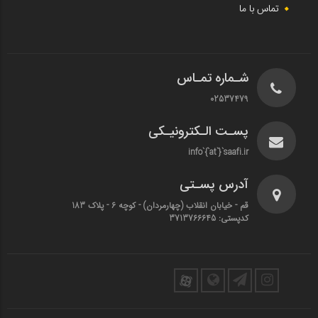
تماس با ما
شـماره تمـاس
02537479
پسـت الـکترونیـکی
info`{`at`}`saafi.ir
آدرس پسـتی
قم - خیابان انقلاب (چهارمردان)‌ - کوچه 6 - پلاک 183
کدپستی: 3713766645