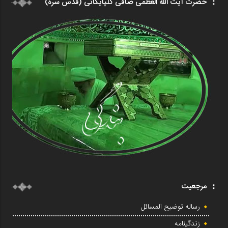
حضرت آیت الله العظمی صافی گلپایگانی (قدس سره)
مرجعیت
رساله توضیح المسائل
زندگینامه