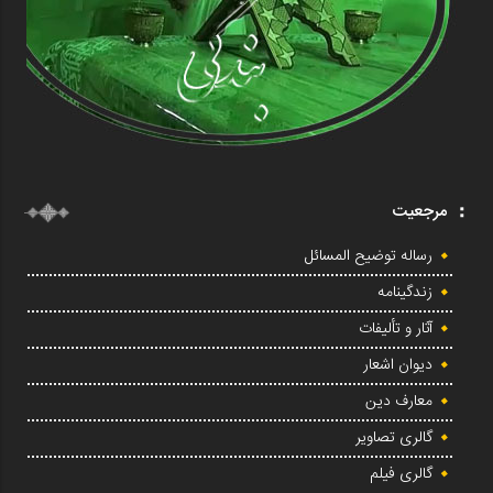
مرجعیت
رساله توضیح المسائل
زندگینامه
آثار و تألیفات
دیوان اشعار
معارف دین
گالری تصاویر
گالری فیلم