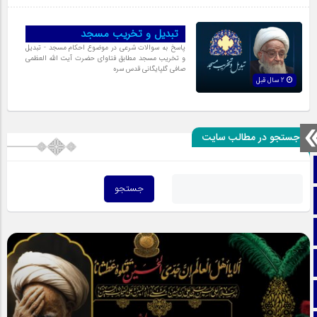
تبدیل و تخریب مسجد
پاسخ به سوالات شرعی در موضوع احکام مسجد - تبدیل
و تخریب مسجد مطابق فتاوای حضرت آیت الله العظمی
صافی گلپایگانی قدس سره
2 سال قبل
جستجو در مطالب سایت
صفحه نخست
تماس با ما
ایتا
آپارات
اینستاگرام