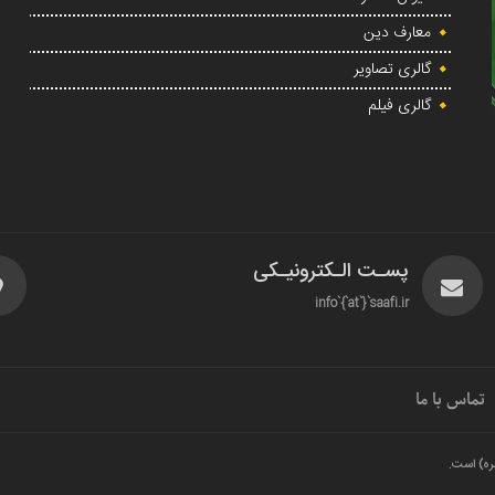
معارف دین
گالری تصاویر
گالری فیلم
پسـت الـکترونیـکی
info`{`at`}`saafi.ir
تماس با ما
ره) است.