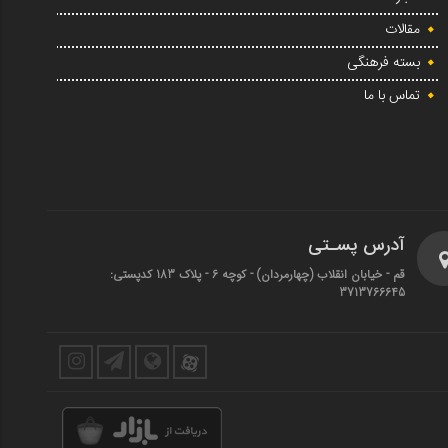
مقالات
بسته فرهنگی
تماس با ما
آدرس پسـتی
قم - خیابان انقلاب (چهارمردان)‌ - کوچه 6 - پلاک 183 کدپستی:
3713766645