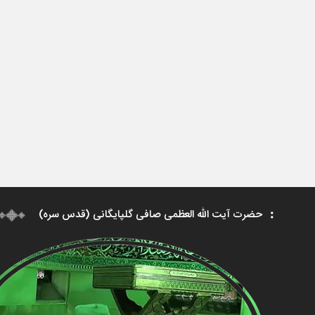
حضرت آیت الله العظمی صافی گلپایگانی (قدس سره)