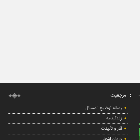
مرجعیت
رساله توضیح المسائل
زندگینامه
آثار و تألیفات
دیوان اشعار