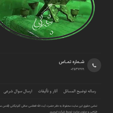
شـماره تمـاس
02537479
رساله توضیح المسائل
آثار و تألیفات
ارسال سوال شرعی
تمامی حقوق این سایت محفوظ به دفتر حضرت آیت الله العظمی صافی گلپایگانی (قدس س
طراحی و سئوی سایت توسط شرکت ابرسرور