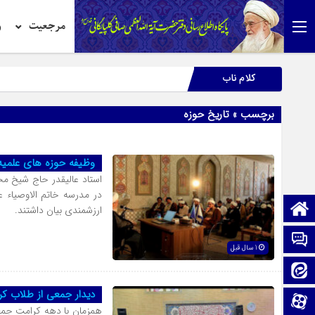
مرجعیت
ر
کلام ناب
برچسب » تاریخ حوزه
وظیفه حوزه های علمیه 
استاد عالیقدر حاج شیخ م
در مدرسه خاتم الاوصیاء ع
صفحه نخست
ارزشمندی بیان داشتند.
تماس با ما
1 سال قبل
ایتا
دیدار جمعی از طلاب ک
آپارات
همزمان با دهه کرامت جمع