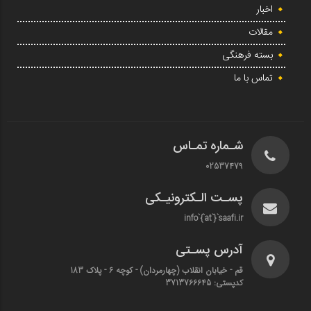
اخبار
مقالات
بسته فرهنگی
تماس با ما
شـماره تمـاس
02537479
پسـت الـکترونیـکی
info`{`at`}`saafi.ir
آدرس پسـتی
قم - خیابان انقلاب (چهارمردان)‌ - کوچه 6 - پلاک 183
کدپستی: 3713766645