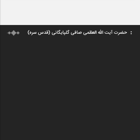
حضرت آیت الله العظمی صافی گلپایگانی (قدس سره)