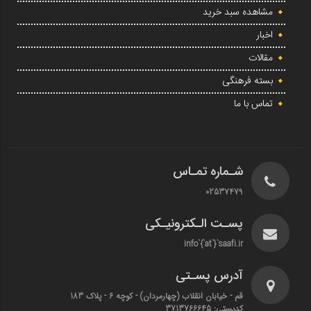
مشاهده سبد خرید
اخبار
مقالات
بسته فرهنگی
تماس با ما
شـماره تمـاس
02537479
پسـت الـکترونیـکی
info`{`at`}`saafi.ir
آدرس پسـتی
قم - خیابان انقلاب (چهارمردان)‌ - کوچه 6 - پلاک 183
کدپستی: 3713766645