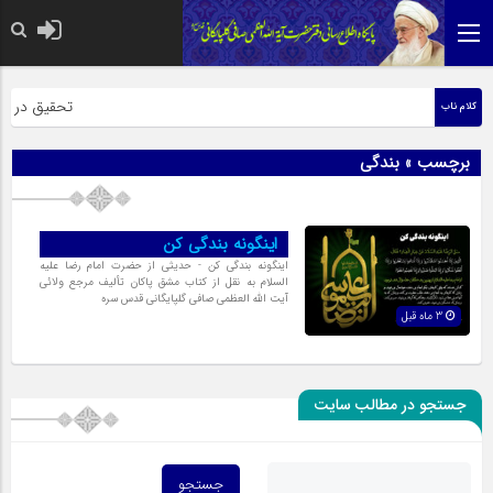
حضرت رسول اکر
تحقیق در عبار
کلام ناب
برچسب » بندگی
اینگونه بندگی کن
اینگونه بندگی کن - حدیثی از حضرت امام رضا علیه
السلام به نقل از کتاب مشق پاکان تألیف مرجع ولائی
آیت الله العظمی صافی گلپایگانی قدس سره
3 ماه قبل
جستجو در مطالب سایت