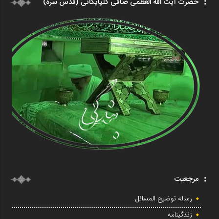
حضرت آیت الله العظمی صافی گلپایگانی (قدس سره)
مرجعیت
رساله توضیح المسائل
زندگینامه