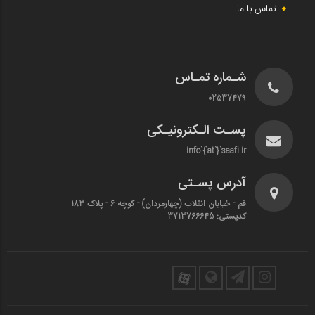
تماس با ما
شـماره تمـاس
02537479
پسـت الـکترونیـکی
info`{`at`}`saafi.ir
آدرس پسـتی
قم - خیابان انقلاب (چهارمردان)‌ - کوچه 6 - پلاک 183
کدپستی: 3713766645