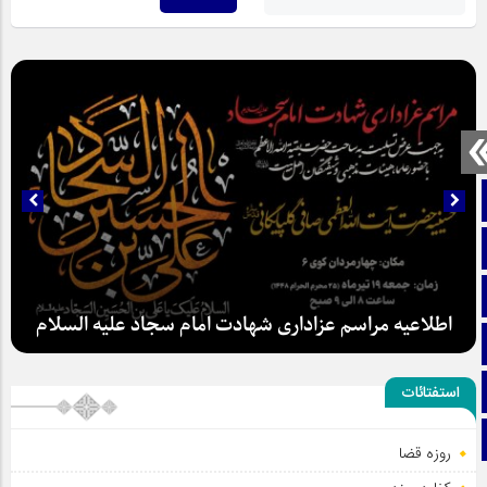
صفحه نخست
تماس با ما
ایتا
اطلاعیه مراسم عزاداری شهادت امام سجاد علیه السلام
آپارات
اینستاگرام
استفتائات
تلگرام
روزه قضا