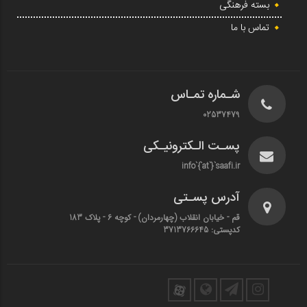
بسته فرهنگی
تماس با ما
شـماره تمـاس
02537479
پسـت الـکترونیـکی
info`{`at`}`saafi.ir
آدرس پسـتی
قم - خیابان انقلاب (چهارمردان)‌ - کوچه 6 - پلاک 183
کدپستی: 3713766645