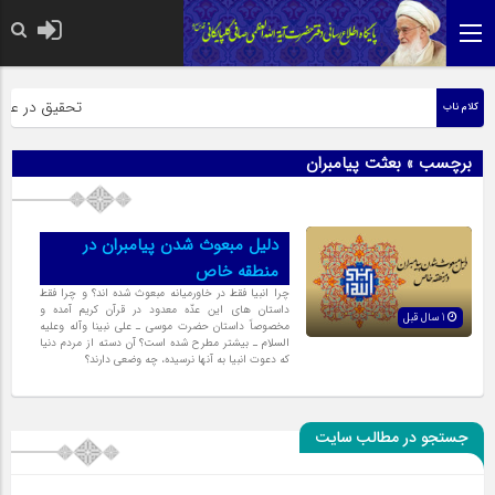
حضرت رسول اکرم
تحقیق در عبارت
کلام ناب
برچسب » بعثت پیامبران
دلیل مبعوث شدن پیامبران در
منطقه خاص
چرا انبیا فقط در خاورمیانه مبعوث شده اند؟ و چرا فقط
داستان هاى این عدّه معدود در قرآن کریم آمده و
1 سال قبل
مخصوصاً داستان حضرت موسى ـ على نبینا وآله وعلیه
السلام ـ بیشتر مطرح شده است؟ آن دسته از مردم دنیا
که دعوت انبیا به آنها نرسیده، چه وضعى دارند؟
جستجو در مطالب سایت