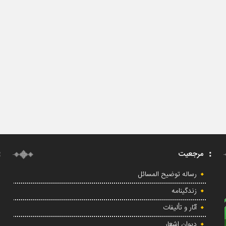
مرجعیت
رساله توضیح المسائل
زندگینامه
آثار و تألیفات
دیوان اشعار