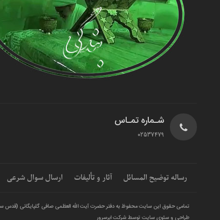
شـماره تمـاس
02537479
رساله توضیح المسائل
آثار و تألیفات
ارسال سوال شرعی
تمامی حقوق این سایت محفوظ به دفتر حضرت آیت الله العظمی صافی گلپایگانی (قدس س
طراحی و سئوی سایت توسط شرکت ابرسرور