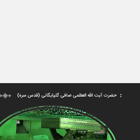
حضرت آیت الله العظمی صافی گلپایگانی (قدس سره)