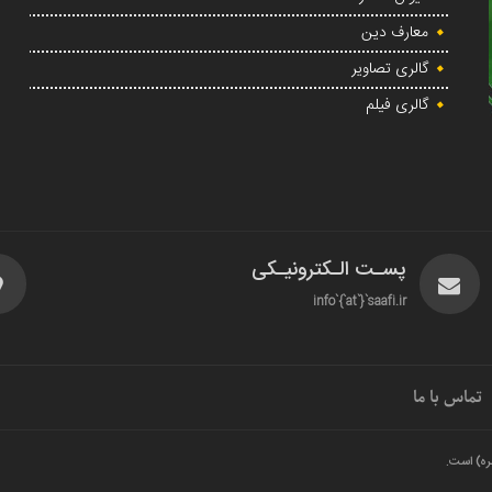
معارف دین
گالری تصاویر
گالری فیلم
پسـت الـکترونیـکی
info`{`at`}`saafi.ir
تماس با ما
ره) است.