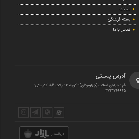
مقالات
بسته فرهنگی
تماس با ما
آدرس پسـتی
قم - خیابان انقلاب (چهارمردان)‌ - کوچه 6 - پلاک 183 کدپستی:
3713766645