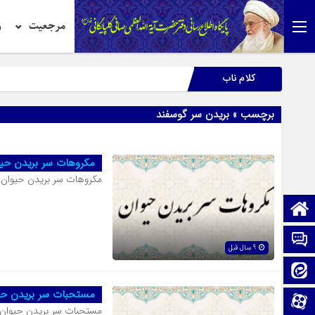
مرجعیت
ر
کلام ناب
برچسب » بریدن سر گوسفند
مکروهات سر بریدن حی
مکروهات سر بریدن حیوان 
صفحه نخست
تماس با ما
9 سال قبل
ایتا
مستحبات سر بریدن حی
آپارات
مستحبات سر بریدن حیوان 