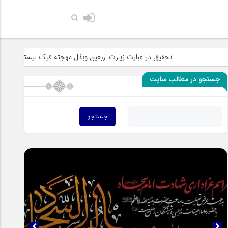
حضرت رسول 
تحقیق در عبارت زیارت اربعین وبذل مهجته فیک لیستنقذ عبادک من الجه
جستجو در مطالب سایت