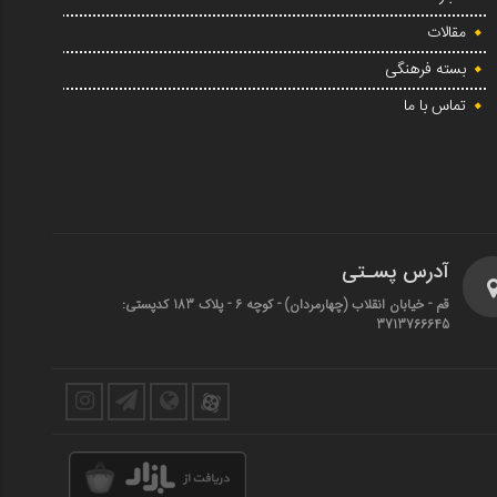
مقالات
بسته فرهنگی
تماس با ما
آدرس پسـتی
قم - خیابان انقلاب (چهارمردان)‌ - کوچه 6 - پلاک 183 کدپستی:
3713766645