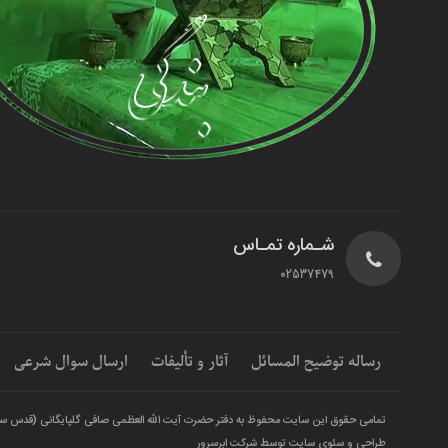
شـماره تمـاس
02537479
رساله توضیح المسائل
آثار و تألیفات
ارسال سوال شرعی
تمامی حقوق این سایت محفوظ به دفتر حضرت آیت الله العظمی صافی گلپایگانی (قدس س
طراحی و سئوی سایت توسط شرکت ابرسرور