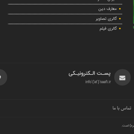
معارف دین
گالری تصاویر
گالری فیلم
پسـت الـکترونیـکی
info`{`at`}`saafi.ir
تماس با ما
ره) است.