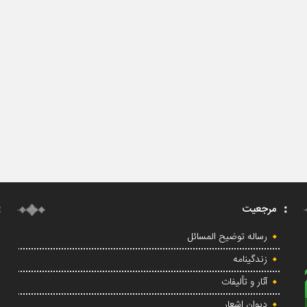
مرجعیت
رساله توضیح المسائل
زندگینامه
آثار و تألیفات
دیوان اشعار