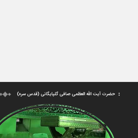
حضرت آیت الله العظمی صافی گلپایگانی (قدس سره)