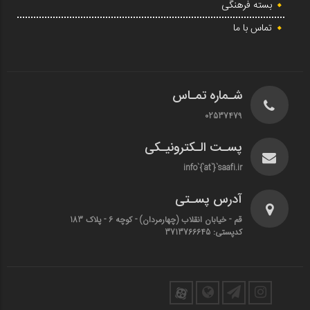
بسته فرهنگی
تماس با ما
شـماره تمـاس
02537479
پسـت الـکترونیـکی
info`{`at`}`saafi.ir
آدرس پسـتی
قم - خیابان انقلاب (چهارمردان)‌ - کوچه 6 - پلاک 183
کدپستی: 3713766645