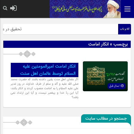
حضرت رسول اک
تحقیق در عبارت
کلام ناب
برچسب » انکار امامت
انکار امامت امیرالمومنین علیه
السلام توسط عالمان اهل سنت
اگر علماى اهل سنت یقین داشته باشند که حضرت محمد
صلی الله علیه و آله و سلم از طرف خداوند در روز غدیر
1 سال قبل
على علیه السلام را به امامت منصوب کردند و انکار بکنند؛
آیا این ردّ خدا و پیغمبر نیست، و آیا این ارتداد نمى
باشد؟
جستجو در مطالب سایت