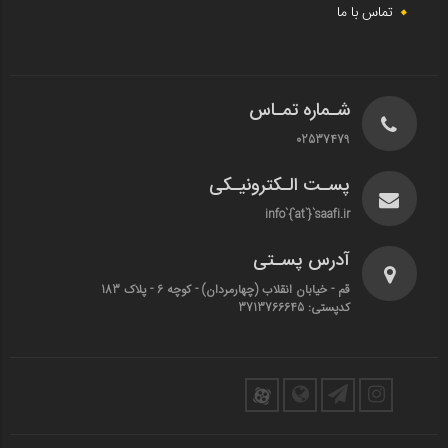
تماس با ما
شـماره تمـاس
02537479
پسـت الـکترونیـکی
info`{`at`}`saafi.ir
آدرس پسـتی
قم - خیابان انقلاب (چهارمردان)‌ - کوچه 6 - پلاک 183
کدپستی: 3713766645