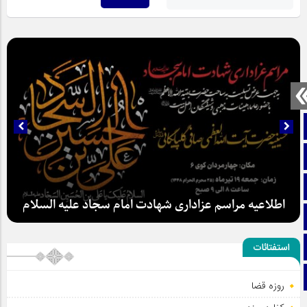
صفحه نخست
تماس با ما
ایتا
اطلاعیه مراسم عزاداری شهادت امام سجاد علیه السلام
آپارات
اینستاگرام
استفتائات
تلگرام
روزه قضا