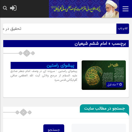
حضرت رسول اکرم ص
تحقیق در عبارت
کلام ناب
برچسب » امام ششم شیعیان
پیشوای راستین
پیشوای راستین - سروده ای در وصف امام جعفر صادق
علیه السلام از مرجع ولائی آیت الله العظمی صافی
گلپایگانی قدس سره
3 ماه قبل
جستجو در مطالب سایت