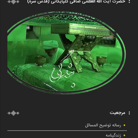
حضرت آیت الله العظمی صافی گلپایگانی (قدس سره)
مرجعیت
رساله توضیح المسائل
زندگینامه