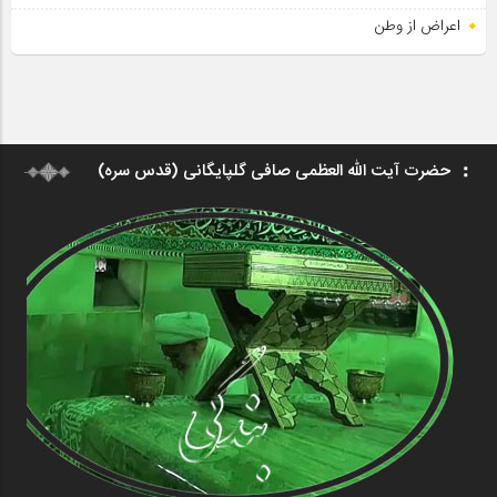
اعراض از وطن
حضرت آیت الله العظمی صافی گلپایگانی (قدس سره)