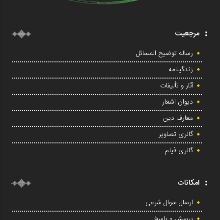
مرجعیت
رساله توضیح المسائل
زندگینامه
آثار و تألیفات
دیوان اشعار
معارف دین
گالری تصاویر
گالری فیلم
امکانات
ارسال سوال شرعی
پرسش و پاسخ