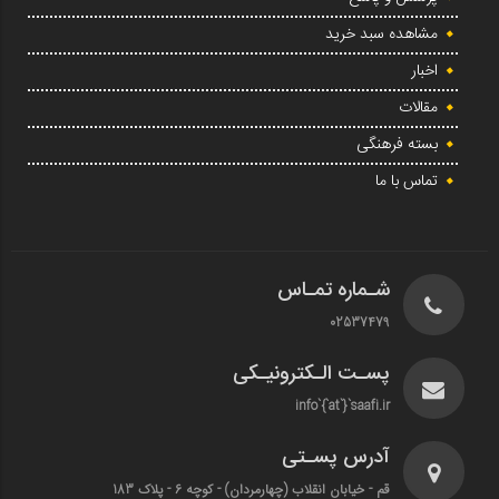
مشاهده سبد خرید
اخبار
مقالات
بسته فرهنگی
تماس با ما
شـماره تمـاس
02537479
پسـت الـکترونیـکی
info`{`at`}`saafi.ir
آدرس پسـتی
قم - خیابان انقلاب (چهارمردان)‌ - کوچه 6 - پلاک 183