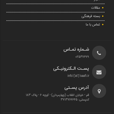
مقالات
بسته فرهنگی
تماس با ما
شـماره تمـاس
02537479
پسـت الـکترونیـکی
info`{`at`}`saafi.ir
آدرس پسـتی
قم - خیابان انقلاب (چهارمردان)‌ - کوچه 6 - پلاک 183
کدپستی: 3713766645