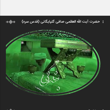
حضرت آیت الله العظمی صافی گلپایگانی (قدس سره)