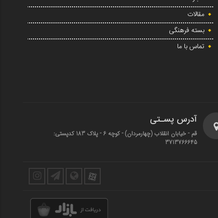
مقالات
بسته فرهنگی
تماس با ما
آدرس پسـتی
قم - خیابان انقلاب (چهارمردان)‌ - کوچه 6 - پلاک 183 کدپستی:
3713766645