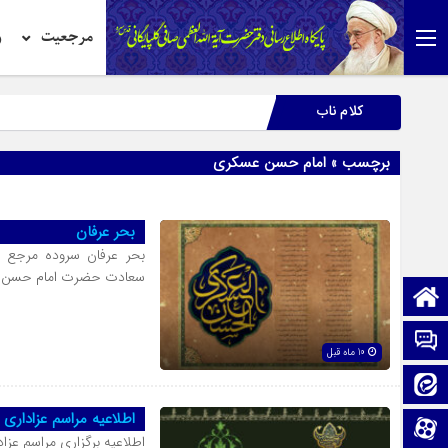
مرجعیت
ر
کلام ناب
برچسب » امام حسن عسکری
بحر عرفان
بحر عرفان سروده مرجع و
سعادت حضرت امام حسن ع
صفحه نخست
تماس با ما
10 ماه قبل
ایتا
اطلاعیه مراسم عزادار
آپارات
اطلاعیه برگزاری مراسم عز