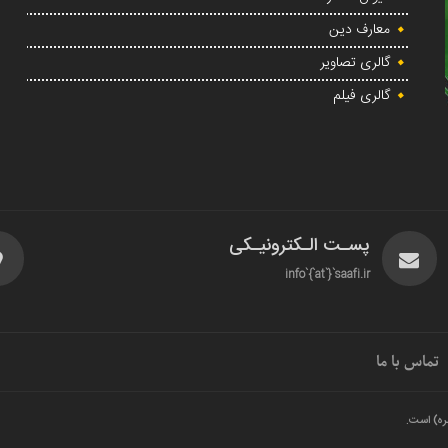
معارف دین
گالری تصاویر
گالری فیلم
پسـت الـکترونیـکی
info`{`at`}`saafi.ir
تماس با ما
ره) است.