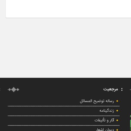
مرجعیت
رساله توضیح المسائل
زندگینامه
آثار و تألیفات
دیوان اشعار