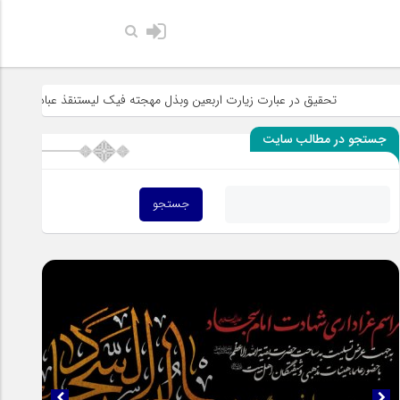
حضرت رسول اکرم 
تحقیق در عبارت زیارت اربعین وبذل مهجته فیک لیستنقذ عبادک من الجهاله
جستجو در مطالب سایت