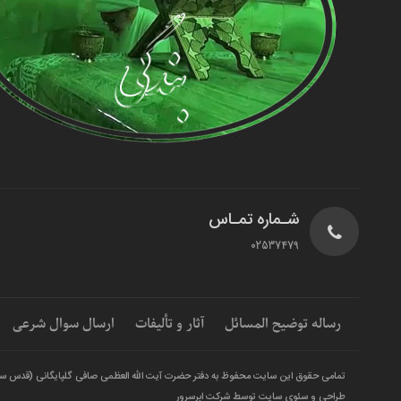
شـماره تمـاس
02537479
رساله توضیح المسائل
آثار و تألیفات
ارسال سوال شرعی
تمامی حقوق این سایت محفوظ به دفتر حضرت آیت الله العظمی صافی گلپایگانی (قدس س
طراحی و سئوی سایت توسط شرکت ابرسرور