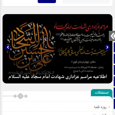
صفحه نخست
تماس با ما
ایتا
اطلاعیه مراسم عزاداری شهادت امام سجاد علیه السلام
آپارات
اینستاگرام
استفتائات
تلگرام
روزه قضا