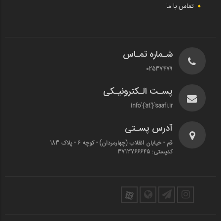
تماس با ما
شـماره تمـاس
02537479
پسـت الـکترونیـکی
info`{`at`}`saafi.ir
آدرس پسـتی
قم - خیابان انقلاب (چهارمردان)‌ - کوچه 6 - پلاک 183
کدپستی: 3713766645