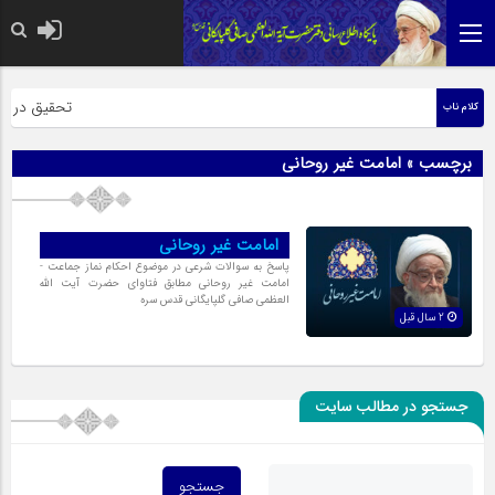
حضرت رسول اک
تحقیق در عبار
کلام ناب
برچسب » امامت غیر روحانی
امامت غیر روحانی
پاسخ به سوالات شرعی در موضوع احکام نماز جماعت -
امامت غیر روحانی مطابق فتاوای حضرت آیت الله
العظمی صافی گلپایگانی قدس سره
2 سال قبل
جستجو در مطالب سایت