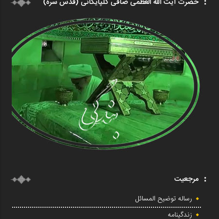
حضرت آیت الله العظمی صافی گلپایگانی (قدس سره)
مرجعیت
رساله توضیح المسائل
زندگینامه