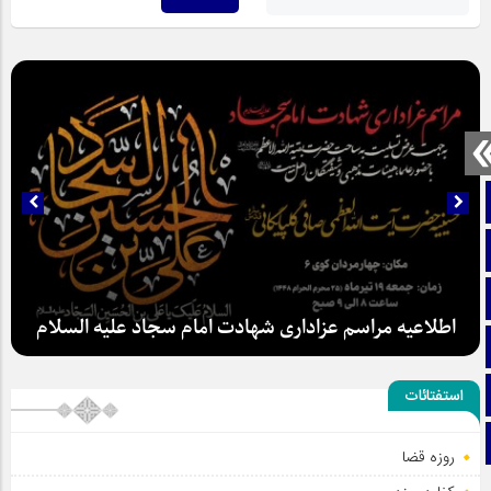
صفحه نخست
تماس با ما
ایتا
اطلاعیه مراسم عزاداری شهادت امام سجاد علیه السلام
آپارات
اینستاگرام
استفتائات
تلگرام
روزه قضا