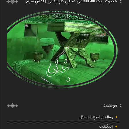
حضرت آیت الله العظمی صافی گلپایگانی (قدس سره)
مرجعیت
رساله توضیح المسائل
زندگینامه