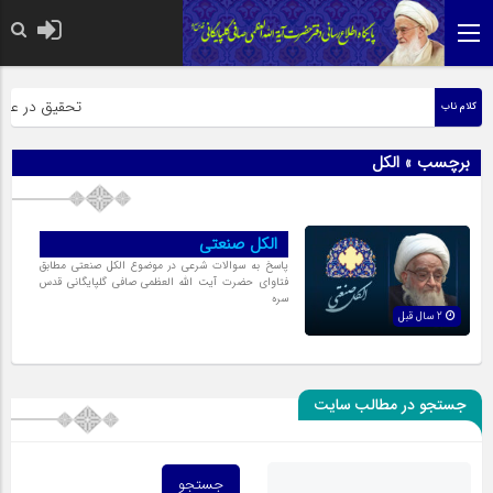
حضرت رسول اکرم
تحقیق در عبارت
کلام ناب
برچسب » الکل
الکل صنعتى
پاسخ به سوالات شرعی در موضوع الکل صنعتی مطابق
فتاوای حضرت آیت الله العظمی صافی گلپایگانی قدس
سره
2 سال قبل
جستجو در مطالب سایت