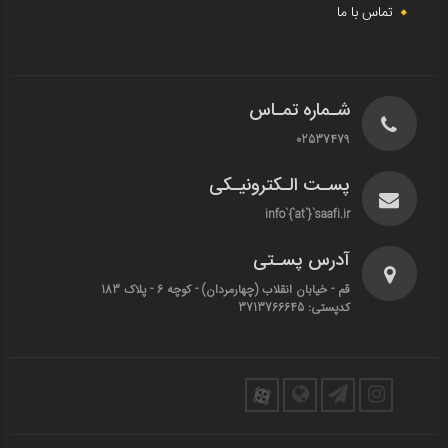
تماس با ما
شـماره تمـاس
02537479
پسـت الـکترونیـکی
info`{`at`}`saafi.ir
آدرس پسـتی
قم - خیابان انقلاب (چهارمردان)‌ - کوچه 6 - پلاک 183
کدپستی: 3713766645