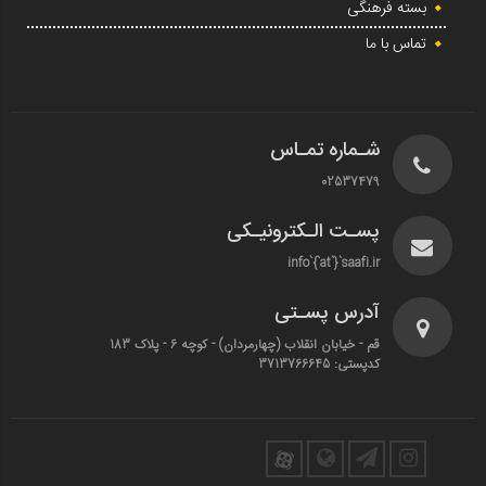
بسته فرهنگی
تماس با ما
شـماره تمـاس
02537479
پسـت الـکترونیـکی
info`{`at`}`saafi.ir
آدرس پسـتی
قم - خیابان انقلاب (چهارمردان)‌ - کوچه 6 - پلاک 183
کدپستی: 3713766645