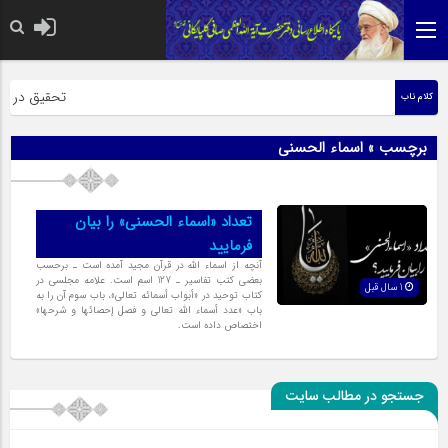
حضرت رسول اکر
تحقیق در عبار
کلام ناب
برچسب » اسماء الحسنی
تعداد «اسماء الحسنى» را بیان
فرمایید
آنچه از اسماء الله در قرآن مجید آمده است ـ برحسب
بعضى کتب تفاسیر ـ 127 اسم است. علامه مجلسى در
1 سال قبل
کتاب توحید در «أبواب أسمائه تعالى»، باب سوم آن را به
باب «عدد أسماء الله تعالى و فصل إحصائها و شرحها»
اختصاص داده است.
جستجو در مطالب سایت