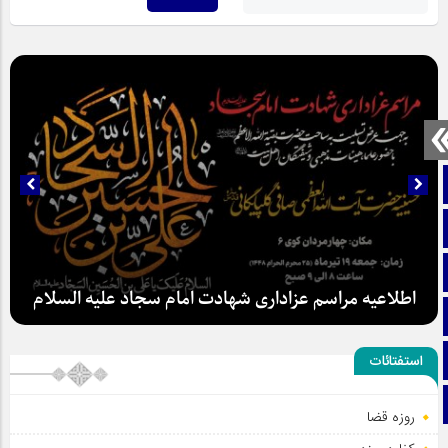
صفحه نخست
تماس با ما
ایتا
اطلاعیه مراسم عزاداری شهادت امام سجاد علیه السلام
آپارات
اینستاگرام
استفتائات
تلگرام
روزه قضا