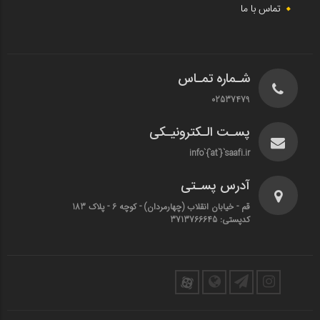
تماس با ما
شـماره تمـاس
02537479
پسـت الـکترونیـکی
info`{`at`}`saafi.ir
آدرس پسـتی
قم - خیابان انقلاب (چهارمردان)‌ - کوچه 6 - پلاک 183
کدپستی: 3713766645