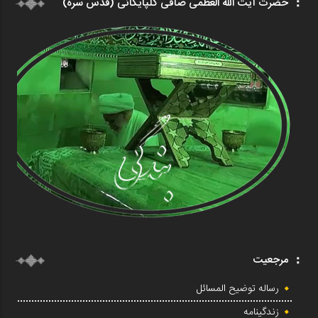
حضرت آیت الله العظمی صافی گلپایگانی (قدس سره)
مرجعیت
رساله توضیح المسائل
زندگینامه