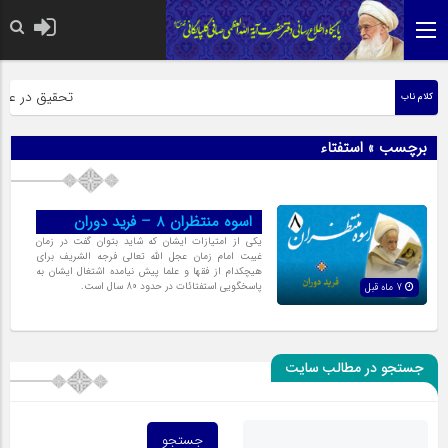
حضرت رسول اکر
تحقیق در عبارت
کلام ناب
برچسب » استفتاء
اسوه منتظران 8 – فرید دوران
یکی از امتیازات ایشان که شاید بتوان گفت در زمان
غیبت امام زمان عجل الله تعالی فرجه الشریف برای
هیچکدام از فقها و علما پیش نیامده اشتغال ایشان به
پاسخگویی استفتائات در حدود 80 سال است.
7 ماه قبل
جستجو در مطالب سایت