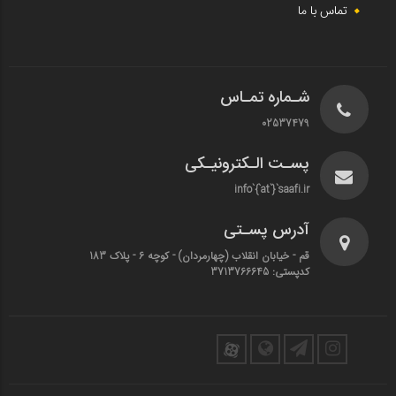
تماس با ما
شـماره تمـاس
02537479
پسـت الـکترونیـکی
info`{`at`}`saafi.ir
آدرس پسـتی
قم - خیابان انقلاب (چهارمردان)‌ - کوچه 6 - پلاک 183
کدپستی: 3713766645