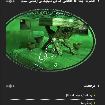
حضرت آیت الله العظمی صافی گلپایگانی (قدس سره)
مرجعیت
رساله توضیح المسائل
زندگینامه