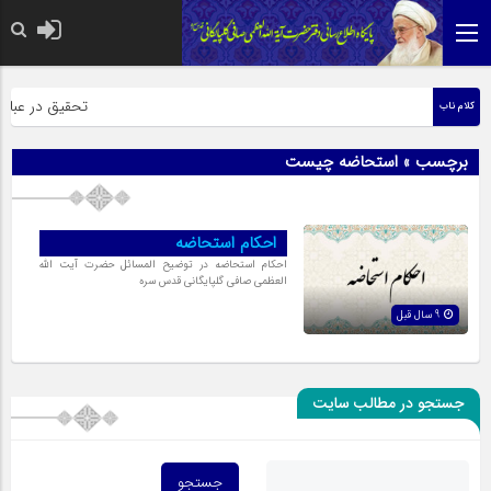
حضرت رسول اکرم ص
تحقیق در عبارت 
کلام ناب
برچسب » استحاضه چیست
احکام استحاضه
احکام استحاضه در توضیح المسائل حضرت آیت الله
العظمی صافی گلپایگانی قدس سره
9 سال قبل
جستجو در مطالب سایت