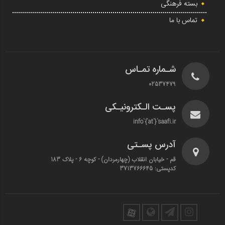
بسته فرهنگی
تماس با ما
شـماره تمـاس
02537479
پسـت الـکترونیـکی
info`{`at`}`saafi.ir
آدرس پسـتی
قم - خیابان انقلاب (چهارمردان)‌ - کوچه 6 - پلاک 183
کدپستی: 3713766645