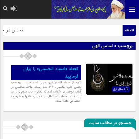
حضرت رسول اکر
تحقیق در عبارت
کلام ناب
برچسب » اسامی الهی
تعداد «اسماء الحسنى» را بیان
فرمایید
آنچه از اسماء الله در قرآن مجید آمده است ـ برحسب
بعضى کتب تفاسیر ـ 127 اسم است. علامه مجلسى در
1 سال قبل
کتاب توحید در «أبواب أسمائه تعالى»، باب سوم آن را به
باب «عدد أسماء الله تعالى و فصل إحصائها و شرحها»
اختصاص داده است.
جستجو در مطالب سایت