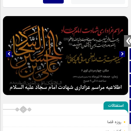
صفحه نخست
تماس با ما
ایتا
اطلاعیه مراسم عزاداری شهادت امام سجاد علیه السلام
آپارات
اینستاگرام
استفتائات
تلگرام
روزه قضا