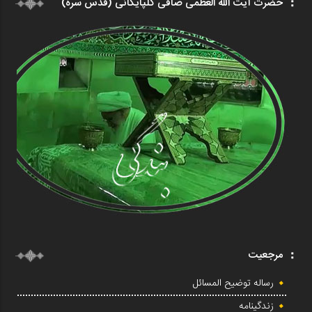
حضرت آیت الله العظمی صافی گلپایگانی (قدس سره)
مرجعیت
رساله توضیح المسائل
زندگینامه