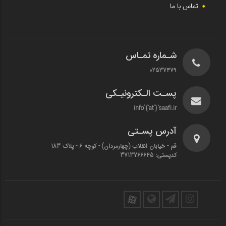
تماس با ما
شـماره تمـاس
02537479
پسـت الـکترونیـکی
info`{`at`}`saafi.ir
آدرس پسـتی
قم - خیابان انقلاب (چهارمردان)‌ - کوچه 6 - پلاک 183
کدپستی: 3713766645