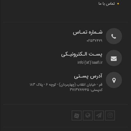
تماس با ما
شـماره تمـاس
02537479
پسـت الـکترونیـکی
info`{`at`}`saafi.ir
آدرس پسـتی
قم - خیابان انقلاب (چهارمردان)‌ - کوچه 6 - پلاک 183
کدپستی: 3713766645