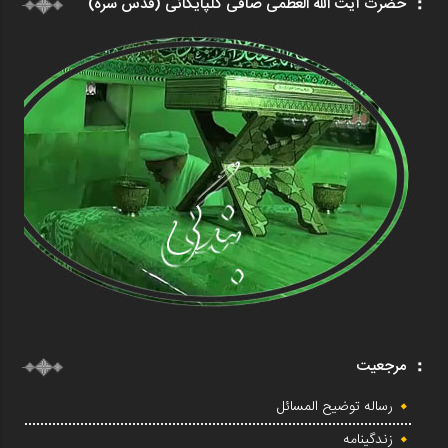
حضرت آیت الله العظمی صافی گلپایگانی (قدس سره)
مرجعیت
رساله توضیح المسائل
زندگینامه