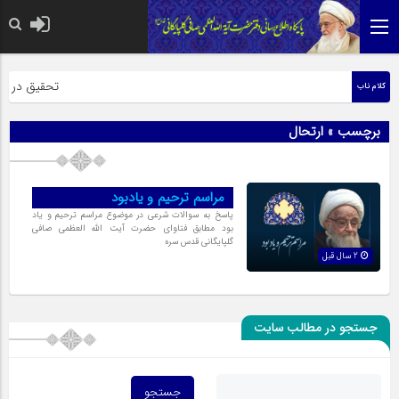
حضرت رسول اکر
تحقیق در عبار
کلام ناب
برچسب » ارتحال
مراسم ترحیم و یادبود
پاسخ به سوالات شرعی در موضوع مراسم ترحیم و یاد
بود مطابق فتاوای حضرت آیت الله العظمی صافی
گلپایگانی قدس سره
2 سال قبل
جستجو در مطالب سایت