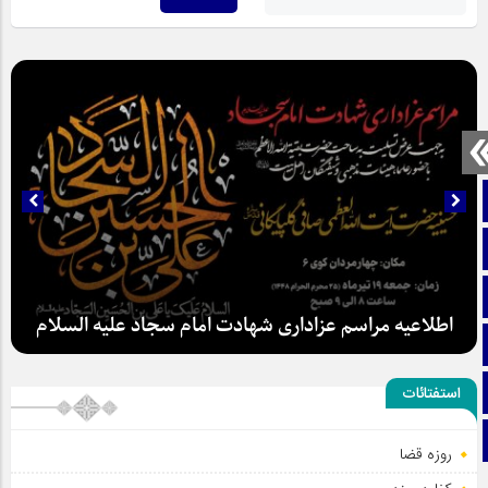
صفحه نخست
تماس با ما
ایتا
اطلاعیه مراسم عزاداری شهادت امام سجاد علیه السلام
آپارات
اینستاگرام
استفتائات
تلگرام
روزه قضا