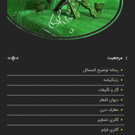
مرجعیت
رساله توضیح المسائل
زندگینامه
آثار و تألیفات
دیوان اشعار
معارف دین
گالری تصاویر
گالری فیلم