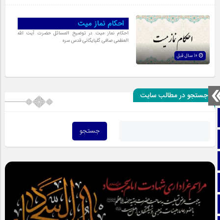
احکام نماز میت
احکام نماز میت در توضیح المسائل حضرت آیت الله
العظمی صافی گلپایگانی قدس سره
10 سال قبل
جستجو در مطالب سایت
صفحه نخست
تماس با ما
ایتا
آپارات
اینستاگرام