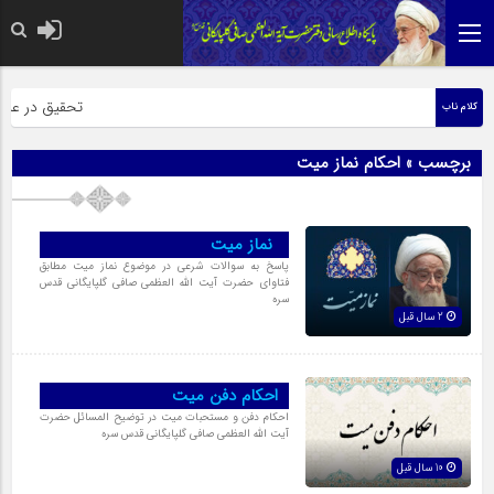
حضرت رسول اکرم
تحقیق در عبارت 
کلام ناب
برچسب » احکام نماز میت
نماز میت
پاسخ به سوالات شرعی در موضوع نماز میت مطابق
فتاوای حضرت آیت الله العظمی صافی گلپایگانی قدس
سره
2 سال قبل
احكام دفن میت
احکام دفن و مستحبات میت در توضیح المسائل حضرت
آیت الله العظمی صافی گلپایگانی قدس سره
10 سال قبل