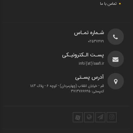
تماس با ما
شـماره تمـاس
02537479
پسـت الـکترونیـکی
info`{`at`}`saafi.ir
آدرس پسـتی
قم - خیابان انقلاب (چهارمردان)‌ - کوچه 6 - پلاک 183
کدپستی: 3713766645