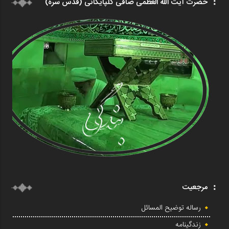
حضرت آیت الله العظمی صافی گلپایگانی (قدس سره)
مرجعیت
رساله توضیح المسائل
زندگینامه