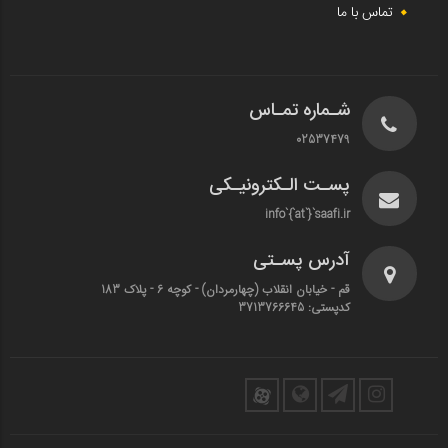
تماس با ما
شـماره تمـاس
02537479
پسـت الـکترونیـکی
info`{`at`}`saafi.ir
آدرس پسـتی
قم - خیابان انقلاب (چهارمردان)‌ - کوچه 6 - پلاک 183
کدپستی: 3713766645