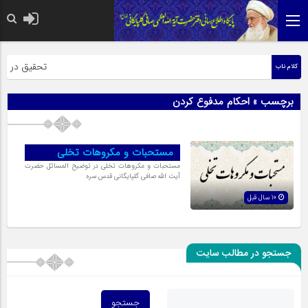
حضرت رسول اکر
تحقیق در عبار
کلام ناب
برچسب » احکام مدفوع کردن
مستحبات و مكروهات تخلی
مستحبات و مكروهات تخلی در توضیح المسائل حضرت
آیت الله صافی گلپایگانی قدس سره
10 سال قبل
جستجو در مطالب سایت