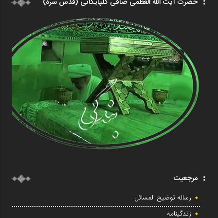
حضرت آیت الله العظمی صافی گلپایگانی (قدس سره)
مرجعیت
رساله توضیح المسائل
زندگینامه