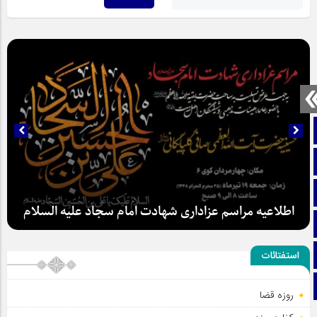
صفحه نخست
تماس با ما
ایتا
اطلاعیه مراسم عزاداری شهادت امام سجاد علیه السلام
آپارات
اینستاگرام
استفتائات
تلگرام
روزه قضا