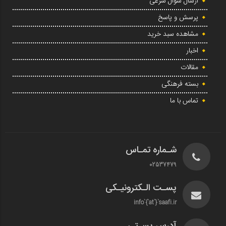
ارسال سوال شرعی
پرسش و پاسخ
مشاهده سبد خرید
اخبار
مقالات
بسته فرهنگی
تماس با ما
شـماره تمـاس
02537479
پسـت الـکترونیـکی
info`{`at`}`saafi.ir
آدرس پسـتی