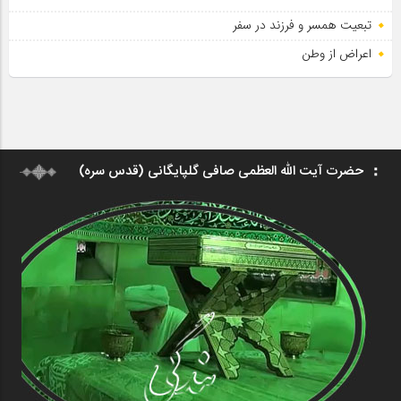
تبعیت همسر و فرزند در سفر
اعراض از وطن
حضرت آیت الله العظمی صافی گلپایگانی (قدس سره)