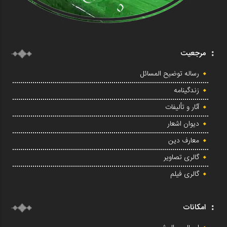
مرجعیت
رساله توضیح المسائل
زندگینامه
آثار و تألیفات
دیوان اشعار
معارف دین
گالری تصاویر
گالری فیلم
امکانات