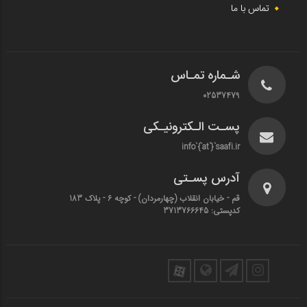
تماس با ما
شـماره تمـاس
02537479
پسـت الـکترونیـکی
info`{`at`}`saafi.ir
آدرس پسـتی
قم - خیابان انقلاب (چهارمردان)‌ - کوچه 6 - پلاک 183
کدپستی: 3713766645