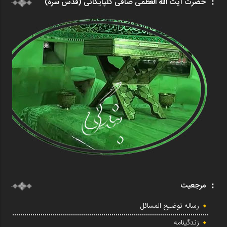
حضرت آیت الله العظمی صافی گلپایگانی (قدس سره)
مرجعیت
رساله توضیح المسائل
زندگینامه