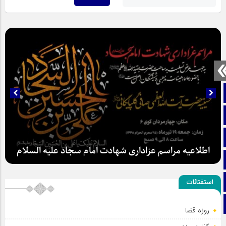
صفحه نخست
تماس با ما
ایتا
اطلاعیه مراسم عزاداری شهادت امام سجاد علیه السلام
آپارات
اینستاگرام
استفتائات
تلگرام
روزه قضا