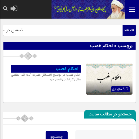
حضرت رسول اکر
تحقیق در عبارت
کلام ناب
برچسب » احکام غصب
احکام غصب
احکام غصب در توضیح المسائل حضرت آیت الله العظمی
صافی گلپایگانی قدس سره
9 سال قبل
جستجو در مطالب سایت