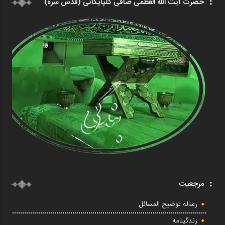
حضرت آیت الله العظمی صافی گلپایگانی (قدس سره)
مرجعیت
رساله توضیح المسائل
زندگینامه