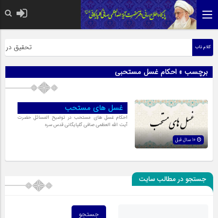
حضرت رسول اکر
تحقیق در عبار
کلام ناب
برچسب » احکام غسل مستحبی
غسل های مستحب
احکام غسل های مستحب در توضیح المسائل حضرت
آیت الله العظمی صافی گلپایگانی قدس سره
10 سال قبل
جستجو در مطالب سایت