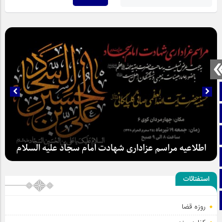
صفحه نخست
تماس با ما
ایتا
اطلاعیه مراسم عزاداری شهادت امام سجاد علیه السلام
آپارات
اینستاگرام
استفتائات
تلگرام
روزه قضا