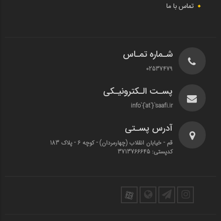
تماس با ما
شـماره تمـاس
02537479
پسـت الـکترونیـکی
info`{`at`}`saafi.ir
آدرس پسـتی
قم - خیابان انقلاب (چهارمردان)‌ - کوچه 6 - پلاک 183
کدپستی: 3713766645