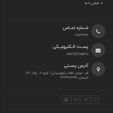
تماس با ما
شـماره تمـاس
02537479
پسـت الـکترونیـکی
info`{`at`}`saafi.ir
آدرس پسـتی
قم - خیابان انقلاب (چهارمردان)‌ - کوچه 6 - پلاک 183
کدپستی: 3713766645