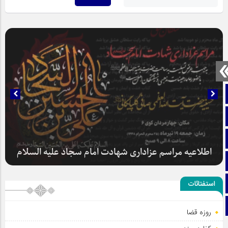
صفحه نخست
تماس با ما
ایتا
آپارات
سلطان عشق
اینستاگرام
استفتائات
تلگرام
روزه قضا
اطلاعیه مراسم عزاداری شهادت امام سجاد علیه السلام