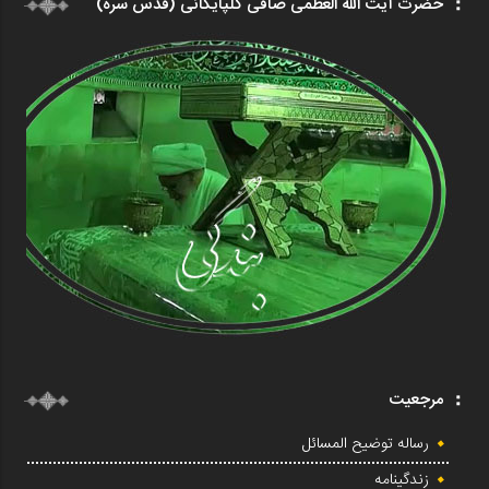
حضرت آیت الله العظمی صافی گلپایگانی (قدس سره)
مرجعیت
رساله توضیح المسائل
زندگینامه