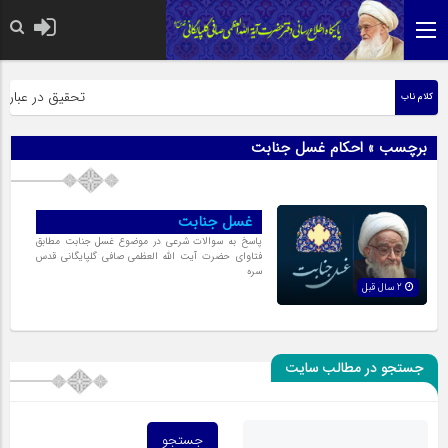
حضرت رسول اکرم صلی ا
تحقیق در عبارت ز
کلام ناب
برچسب » احکام غسل جنابت
غسل جنابت
پاسخ به سوالات شرعی در موضوع غسل جنابت مطابق
فتاوای حضرت آیت الله العظمی صافی گلپایگانی قدس
سره
2 سال قبل
جستجو در مطالب سایت