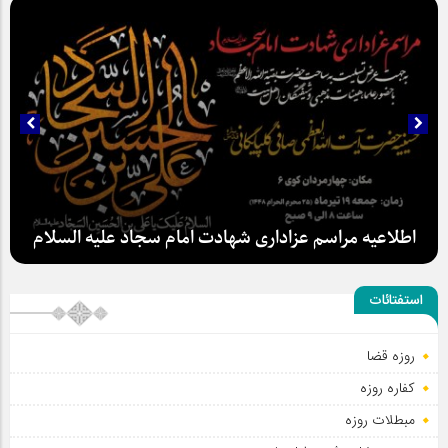
سلطان عشق
استفتائات
اطلاعیه مراسم عزاداری شهادت امام سجاد علیه السلام
روزه قضا
کفاره روزه
مبطلات روزه