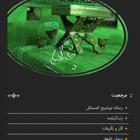
مرجعیت
رساله توضیح المسائل
زندگینامه
آثار و تألیفات
دیوان اشعار