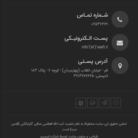
شـماره تمـاس
02537479
پسـت الـکترونیـکی
info`{`at`}`saafi.ir
آدرس پسـتی
قم - خیابان انقلاب (چهارمردان)‌ - کوچه 6 - پلاک 183
کدپستی: 3713766645
تمامی حقوق این سایت محفوظ به دفتر حضرت آیت الله العظمی صافی گلپایگانی (قدس
سره) است.
طراحی و سئوی سایت توسط شرکت ابرسرور