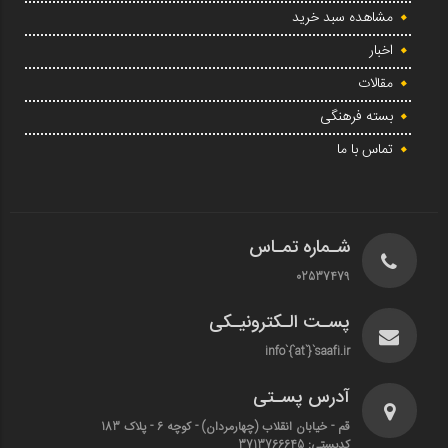
مشاهده سبد خرید
اخبار
مقالات
بسته فرهنگی
تماس با ما
شـماره تمـاس
02537479
پسـت الـکترونیـکی
info`{`at`}`saafi.ir
آدرس پسـتی
قم - خیابان انقلاب (چهارمردان)‌ - کوچه 6 - پلاک 183
کدپستی: 3713766645