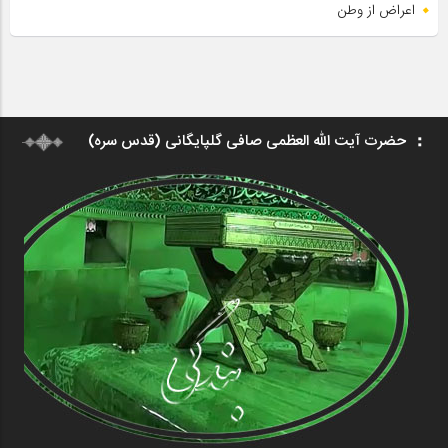
اعراض از وطن
حضرت آیت الله العظمی صافی گلپایگانی (قدس سره)