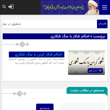
حضرت رسول اکرم صلی
تحقیق در عبارت ز
کلام ناب
برچسب » احکام شکار با سگ شکاری
احکام شکار کردن با سگ شکاری
احکام شکار کردن با سگ شکاری در توضیح المسائل
حضرت آیت الله العظمی صافی گلپایگانی قدس سره
9 سال قبل
جستجو در مطالب سایت