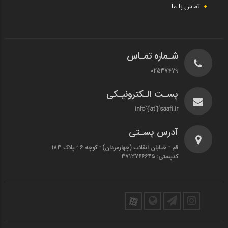
تماس با ما
شـماره تمـاس
02537479
پسـت الـکترونیـکی
info`{`at`}`saafi.ir
آدرس پسـتی
قم - خیابان انقلاب (چهارمردان)‌ - کوچه 6 - پلاک 183
کدپستی: 3713766645