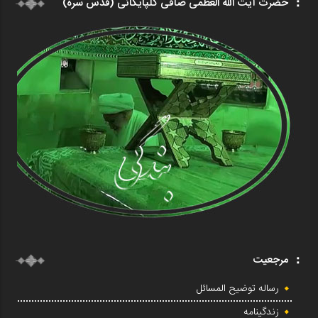
حضرت آیت الله العظمی صافی گلپایگانی (قدس سره)
مرجعیت
رساله توضیح المسائل
زندگینامه