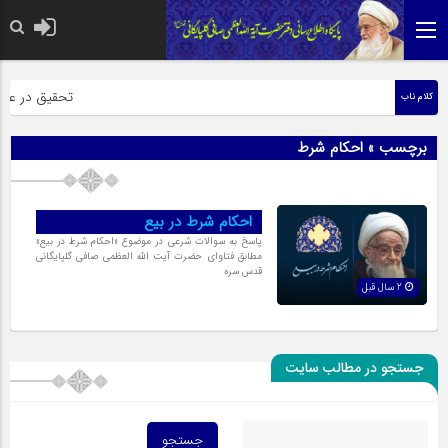
حضرت رسول اکرم 
تحقیق در عبارت
کلام ناب
برچسب » احکام شرط
احکام شرط در بیع
پاسخ به سوالات شرعی در موضوع «احکام شرط در بیع»
مطابق فتاوای حضرت آیت الله العظمی صافی گلپایگانی
قدس سره
2 سال قبل
جستجو در مطالب سایت