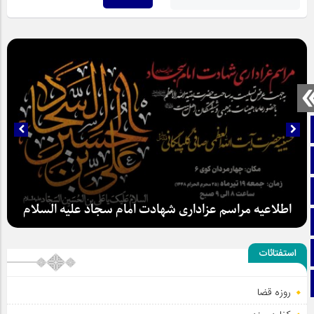
صفحه نخست
تماس با ما
ایتا
اطلاعیه مراسم عزاداری شهادت امام سجاد علیه السلام
آپارات
اینستاگرام
استفتائات
تلگرام
روزه قضا