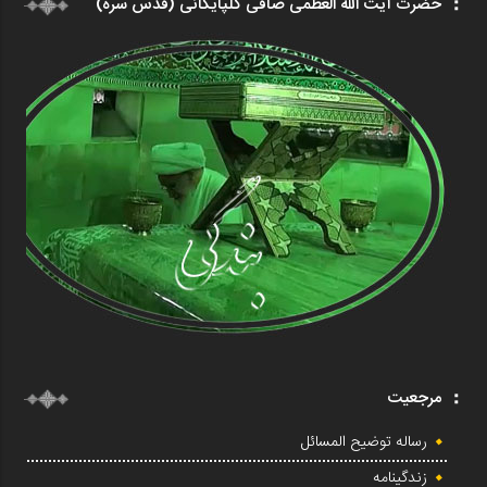
حضرت آیت الله العظمی صافی گلپایگانی (قدس سره)
مرجعیت
رساله توضیح المسائل
زندگینامه