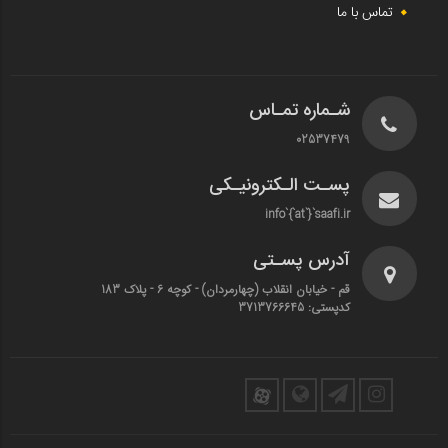
تماس با ما
شـماره تمـاس
02537479
پسـت الـکترونیـکی
info`{`at`}`saafi.ir
آدرس پسـتی
قم - خیابان انقلاب (چهارمردان)‌ - کوچه 6 - پلاک 183
کدپستی: 3713766645